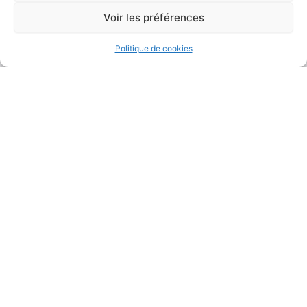
Voir les préférences
Retournez sur la liste des compagnies
Politique de cookies
L
i
n
k
e