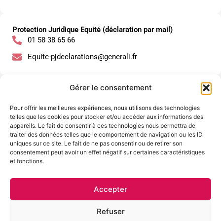
Protection Juridique Equité (déclaration par mail)
01 58 38 65 66
Equite-pjdeclarations@generali.fr
Gérer le consentement
Suivi sinistre Juridique Equité
Equite-pjsinistres@generali.fr
Pour offrir les meilleures expériences, nous utilisons des technologies
telles que les cookies pour stocker et/ou accéder aux informations des
appareils. Le fait de consentir à ces technologies nous permettra de
traiter des données telles que le comportement de navigation ou les ID
Service courrier client
uniques sur ce site. Le fait de ne pas consentir ou de retirer son
09 69 36 99 69
consentement peut avoir un effet négatif sur certaines caractéristiques
et fonctions.
Standard clients
Accepter
09 69 32 27 25
Refuser